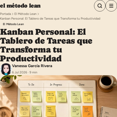
Saltar al contenido
el método lean
Portada
El Método Lean
Kanban Personal: El Tablero de Tareas que Transforma tu Productividad
El Método Lean
Kanban Personal: El
Tablero de Tareas que
Transforma tu
Productividad
Vanessa García Rivera
6 Jul 2026 · 9 min