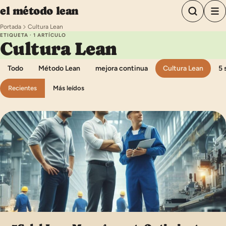
Saltar al contenido
el método lean
Portada
Cultura Lean
ETIQUETA · 1 ARTÍCULO
Cultura Lean
Todo
Método Lean
mejora continua
Cultura Lean
5 
Recientes
Más leídos