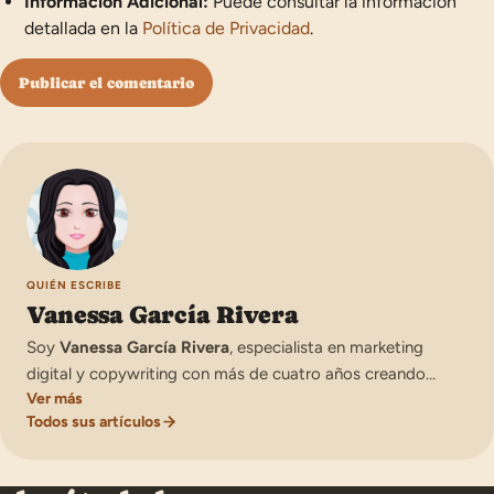
Información Adicional:
Puede consultar la información
detallada en la
Política de Privacidad
.
QUIÉN ESCRIBE
Vanessa García Rivera
Soy
Vanessa García Rivera
, especialista en marketing
digital y copywriting con más de cuatro años creando
Ver más
contenidos para proyectos propios y para clientes. Me
Todos sus artículos
formé como Técnica Superior en Marketing y Publicidad, y
desde 2021 me dedico de forma profesional a la redacción
web, el SEO y la gestión de comunidades online. Con el