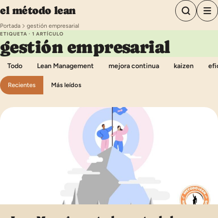
Saltar al contenido
el método lean
Portada
gestión empresarial
ETIQUETA · 1 ARTÍCULO
gestión empresarial
Todo
Lean Management
mejora continua
kaizen
efi
Recientes
Más leídos