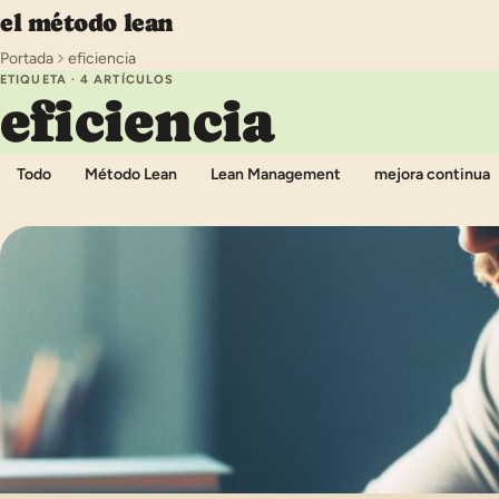
Saltar al contenido
el método lean
Portada
eficiencia
ETIQUETA · 4 ARTÍCULOS
eficiencia
Todo
Método Lean
Lean Management
mejora continua