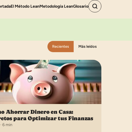
ortada
El Método Lean
Metodología Lean
Glosario
Recientes
Más leídos
o Ahorrar Dinero en Casa:
retos para Optimizar tus Finanzas
· 6 min