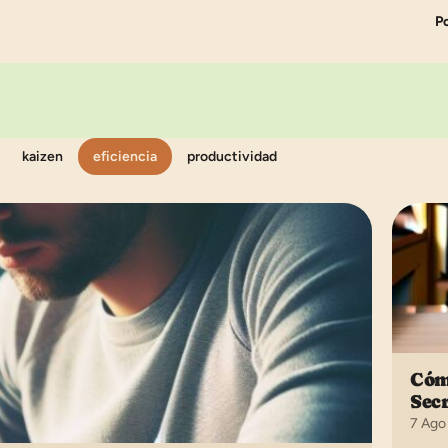
P
kaizen
eficiencia
productividad
Cóm
Sec
7 Ago 