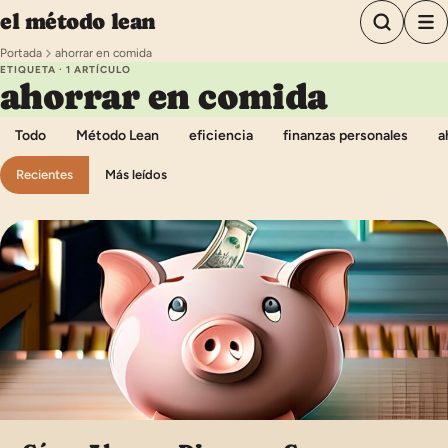
Saltar al contenido
el método lean
Portada
ahorrar en comida
ETIQUETA · 1 ARTÍCULO
ahorrar en comida
Todo
Método Lean
eficiencia
finanzas personales
a
Recientes
Más leídos