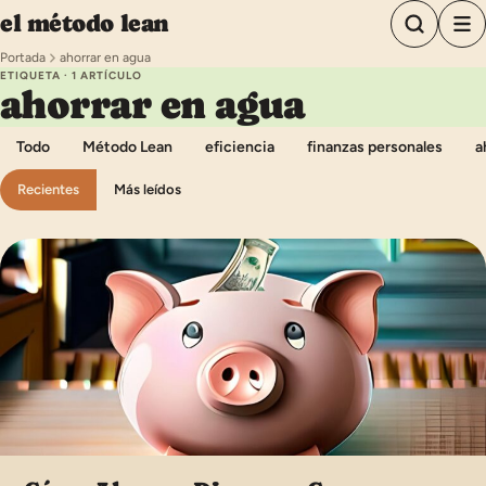
Saltar al contenido
el método lean
Portada
ahorrar en agua
ETIQUETA · 1 ARTÍCULO
ahorrar en agua
Todo
Método Lean
eficiencia
finanzas personales
a
Recientes
Más leídos